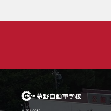
〒391-0013