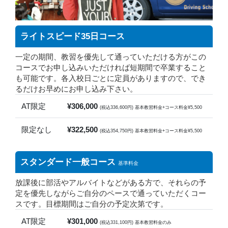
ライトスピード35日コース
一定の期間、教習を優先して通っていただける方がこの
コースでお申し込みいただければ短期間で卒業すること
も可能です。各入校日ごとに定員がありますので、でき
るだけお早めにお申し込み下さい。
AT限定
¥306,000
(税込336,600円) 基本教習料金+コース料金¥5,500
限定なし
¥322,500
(税込354,750円) 基本教習料金+コース料金¥5,500
スタンダード一般コース
基準料金
放課後に部活やアルバイトなどがある方で、それらの予
定を優先しながらご自分のペースで通っていただくコー
スです。目標期間はご自分の予定次第です。
AT限定
¥301,000
(税込331,100円) 基本教習料金のみ